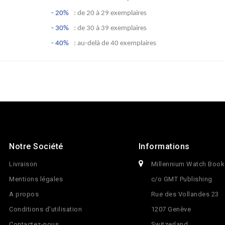
- 20%
: de 20 à 29 exemplaires
- 30%
: de 30 à 39 exemplaires
- 40%
: au-delà de 40 exemplaires
Notre Société
Informations
Livraison
Millennium Watch Book
Mentions légales
c/o GMT Publishing
A propos
Rue des Vollandes 23
Conditions d'utilisation
1207 Genève
Contactez-nous
Switzerland