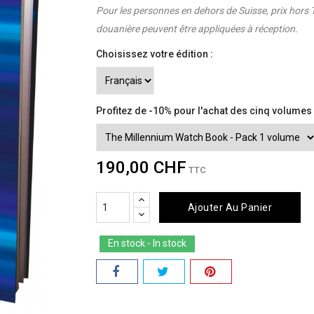
Pour les personnes en dehors de Suisse, prix hors T
douanière peuvent être appliquées à réception.
Choisissez votre édition :
Profitez de -10% pour l'achat des cinq volumes
190,00 CHF
TTC
Ajouter Au Panier
En stock - In stock