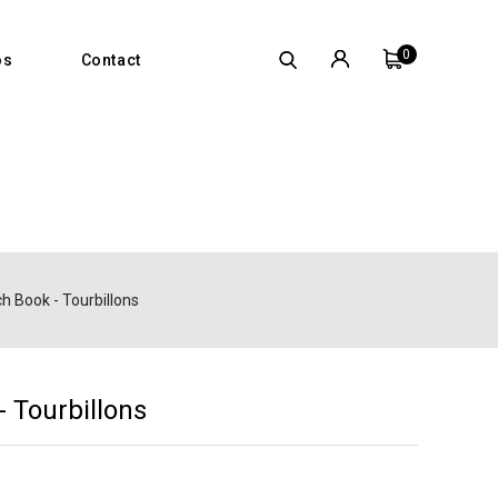
0
os
Contact
h Book - Tourbillons
 Tourbillons