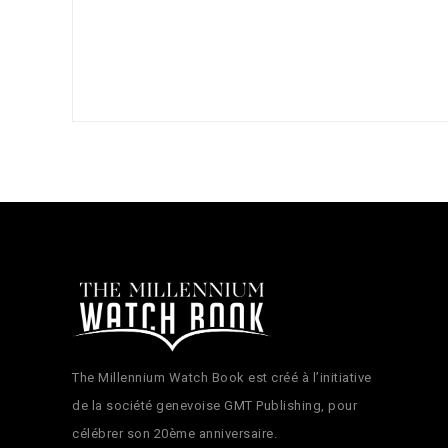
The Millennium Watch Book est créé à l’initiative
de la société genevoise GMT Publishing, pour
célébrer son 20ème anniversaire.